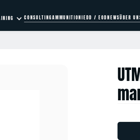
CONSULTING
AMMUNITION
IEDD / EOD
NEWS
ÜBER UN
AINING
UTM
mar